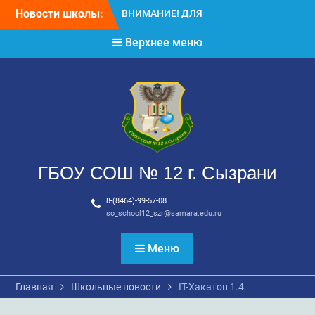
Перейти
Новости школы:
ВНИМАНИЕ! ДЛЯ
к
ВЫПУСКНИКОВ ШКОЛЫ!
содержимому
Верхнее меню
ВНИМАНИЕ!!! Летний
отдых.
ГБОУ СОШ № 12 г. Сызрани
8-(8464)-99-57-08
so_school12_szr@samara.edu.ru
Меню
Главная
Школьные новости
IT-Хакатон 1.4.