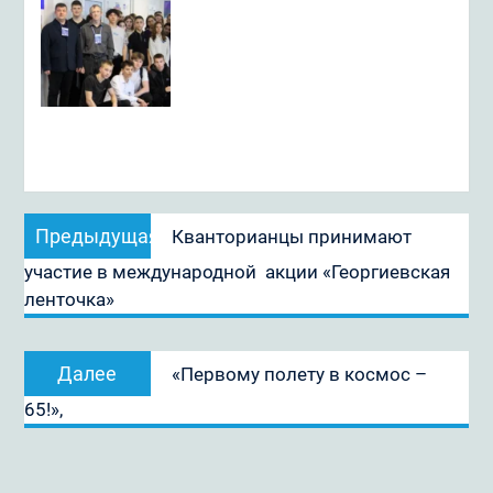
Навигация
Предыдущая
Предыдущая
Кванторианцы принимают
по
запись:
участие в международной акции «Георгиевская
записям
ленточка»
Следующая
Далее
«Первому полету в космос –
запись:
65!»,