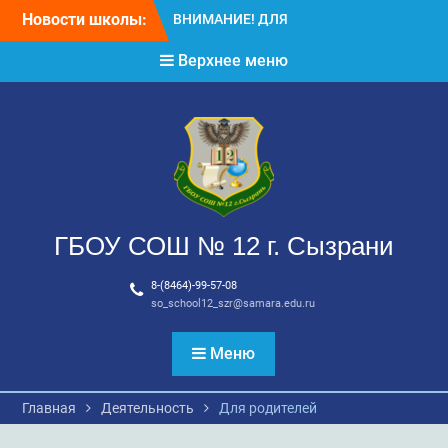
Перейти
Новости школы:
ВНИМАНИЕ!!! Летний
к
отдых.
содержимому
Верхнее меню
ВНИМАНИЕ! ДЛЯ
ВЫПУСКНИКОВ ШКОЛЫ!
ГБОУ СОШ № 12 г. Сызрани
8-(8464)-99-57-08
so_school12_szr@samara.edu.ru
Меню
Главная
Деятельность
Для родителей