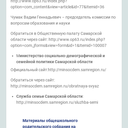
http://www.op63.ru/index.php?
option=com_content&view=article&id=77&Itemid=36
Чумак Вадим Геннадьевич – председатель комиссии по
вопросам образования и науки
Обратиться в Общественную палату Самарской
области через сайт: http://www.op63.ru/index.php?
option=com_jforms&view=form&id=1&Itemid=100007
М
инистерство социально-демографической и
семейной политики Самарской области
Официальный сайт:http://minsocdem.samregion.ru/
Обратиться через сайт:
http://minsocdem.samregion.ru/obratnaya-svyaz
Служба семьи Самарской области
:
http://minsocdem.samregion.ru/sluzhba-semi
Материалы общешкольного
родительского собрания на