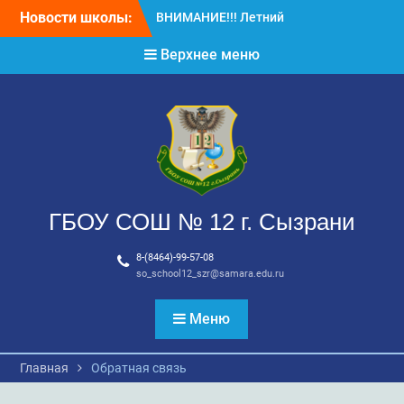
Перейти
Новости школы:
ВНИМАНИЕ!!! Летний
к
отдых.
содержимому
Верхнее меню
ВНИМАНИЕ! ДЛЯ
ВЫПУСКНИКОВ ШКОЛЫ!
ГБОУ СОШ № 12 г. Сызрани
8-(8464)-99-57-08
so_school12_szr@samara.edu.ru
Меню
Главная
Обратная связь