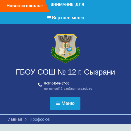
Перейти
Новости школы:
ВНИМАНИЕ!!! Летний
к
отдых.
содержимому
Верхнее меню
ГБОУ СОШ № 12 г. Сызрани
8-(8464)-99-57-08
so_school12_szr@samara.edu.ru
Меню
Главная
Профсоюз