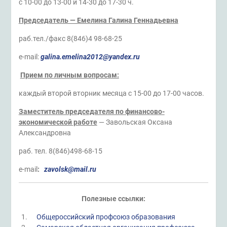
с 10-00 до 13-00 и 14-30 до 17-30 ч.
Председатель — Емелина Галина Геннадьевна
раб.тел./факс 8(846)4 98-68-25
e-mail:
galina
.
emelina
2012@
yandex
.
ru
Прием по личным вопросам:
каждый второй вторник месяца с 15-00 до 17-00 часов.
Заместитель председателя по финансово-
экономической работе
— Завольская Оксана
Александровна
раб. тел. 8(846)498-68-15
e-mail
:
zavolsk@mail.ru
Полезные ссылки:
Общероссийский профсоюз образования