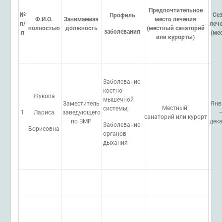
Предпочтительное
№
Се
Профиль
Ф.И.О.
Занимаемая
место лечения
п/
леч
полностью
должность
(местный санаторий
заболевания
п
(ме
или курорты)
Заболевание
костно-
Жукова
мышечной
Заместитель
Янв
Местный
системы;
1
Лариса
заведующего
санаторий или курорт
по ВМР
дек
Заболевание
Борисовна
органов
дыхания