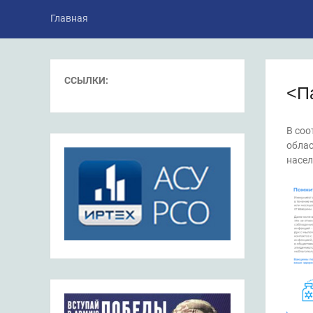
Главная
ССЫЛКИ:
<П
В соо
облас
насел