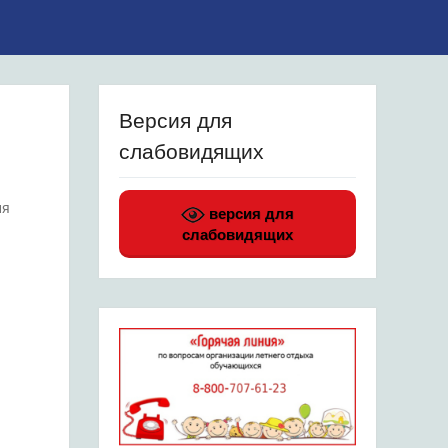
Версия для
слабовидящих
ия
версия для
слабовидящих