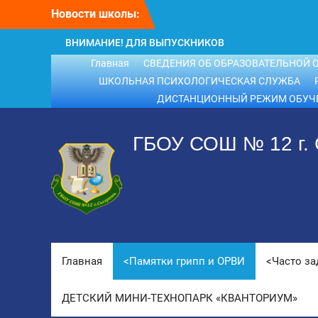
Перейти
Новости школы:
ВНИМАНИЕ! ДЛЯ ВЫПУСКНИКОВ
к
ШКОЛЫ!
содержимому
ВНИМАНИЕ!!! Летний отдых.
Главная
СВЕДЕНИЯ ОБ ОБРАЗОВАТЕЛЬНОЙ 
ШКОЛЬНАЯ ПСИХОЛОГИЧЕСКАЯ СЛУЖБА
ДИСТАНЦИОННЫЙ РЕЖИМ ОБУЧ
ГБОУ СОШ № 12 г.
Главная
<Памятки грипп и ОРВИ
<Часто з
ДЕТСКИЙ МИНИ-ТЕХНОПАРК «КВАНТОРИУМ»