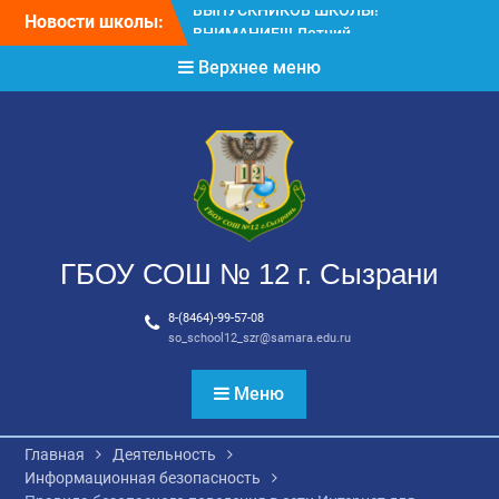
Перейти
Новости школы:
ВНИМАНИЕ!!! Летний
к
отдых.
содержимому
Верхнее меню
ВНИМАНИЕ! ДЛЯ
ВЫПУСКНИКОВ ШКОЛЫ!
ГБОУ СОШ № 12 г. Сызрани
8-(8464)-99-57-08
so_school12_szr@samara.edu.ru
Меню
Главная
Деятельность
Информационная безопасность