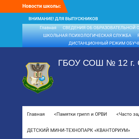
Перейти
Новости школы:
к
содержимому
ВНИМАНИЕ! ДЛЯ ВЫПУСКНИКОВ
ШКОЛЫ!
Главная
СВЕДЕНИЯ ОБ ОБРАЗОВАТЕЛЬНОЙ 
ВНИМАНИЕ!!! Летний отдых.
ШКОЛЬНАЯ ПСИХОЛОГИЧЕСКАЯ СЛУЖБА
ДИСТАНЦИОННЫЙ РЕЖИМ ОБУЧ
ГБОУ СОШ № 12 г.
Главная
<Памятки грипп и ОРВИ
<Часто з
ДЕТСКИЙ МИНИ-ТЕХНОПАРК «КВАНТОРИУМ»