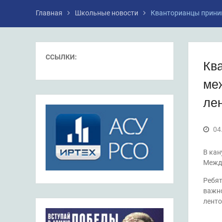
Главная
Школьные новости
Кванторианцы приним
ССЫЛКИ:
Кв
ме
ле
04
В кан
Межд
Ребят
важно
ленто