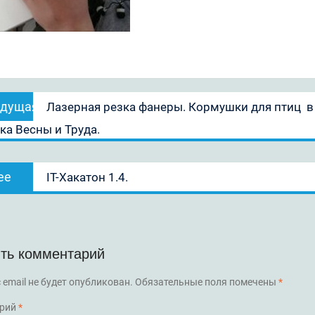
ация
Предыдущая
дущая
Лазерная резка фанеры. Кормушки для птиц в
запись:
ка Весны и Труда.
ям
Следующая
ее
IT-Хакатон 1.4.
запись:
ть комментарий
 email не будет опубликован.
Обязательные поля помечены
*
рий
*