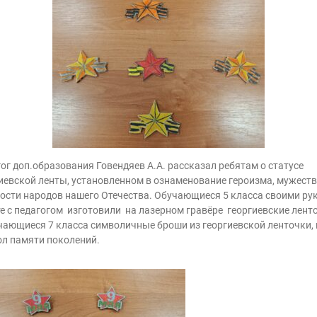
ог доп.образования Говендяев А.А. рассказал ребятам о статусе
иевской ленты, установленном в ознаменование героизма, мужеств
ости народов нашего Отечества. Обучающиеся 5 класса своими ру
е с педагогом изготовили на лазерном гравёре георгиевские ленто
чающиеся 7 класса символичные броши из георгиевской ленточки, 
л памяти поколений.