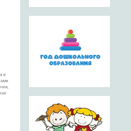
а и
ками
чки,
как