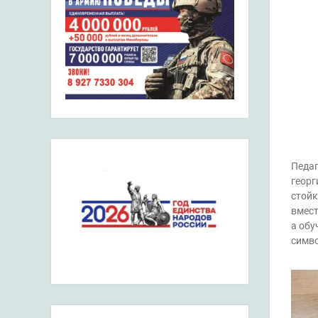
Педаг
георг
стойк
вмест
а обу
симво