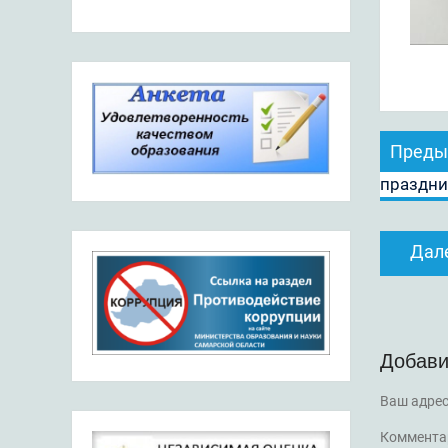
Навиг
Преды
по
праздни
запис
Дал
Добави
Ваш адрес
Коммента