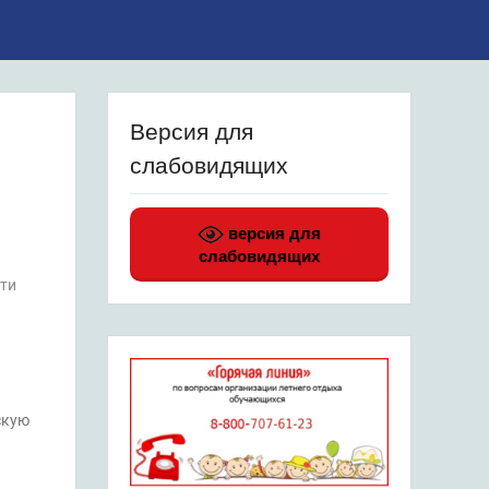
Версия для
слабовидящих
версия для
слабовидящих
ти
скую