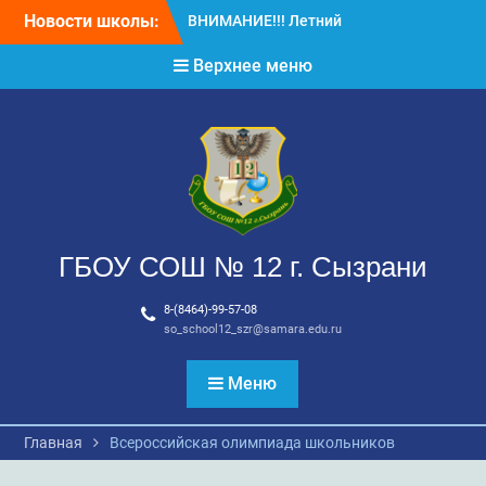
Перейти
Новости школы:
ВНИМАНИЕ!!! Летний
к
отдых.
содержимому
Верхнее меню
ВНИМАНИЕ! ДЛЯ
ВЫПУСКНИКОВ ШКОЛЫ!
ГБОУ СОШ № 12 г. Сызрани
8-(8464)-99-57-08
so_school12_szr@samara.edu.ru
Меню
Главная
Всероссийская олимпиада школьников