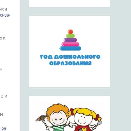
их и
33-38-
х и
 и
О И
ИИ
—
98-