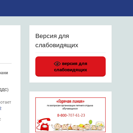
Версия для
слабовидящих
версия для
слабовидящих
рани
ДДС)
ботает
2
с