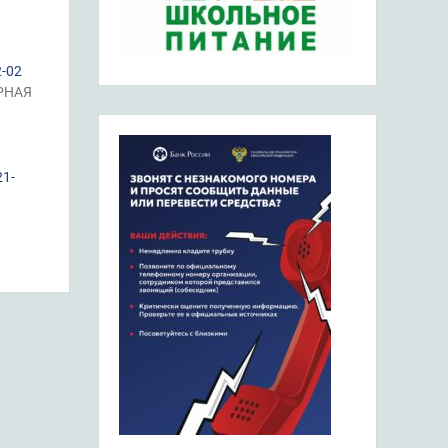
2-02
РНАЯ
21-