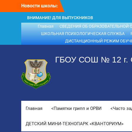
Перейти
Новости школы:
к
содержимому
ВНИМАНИЕ! ДЛЯ ВЫПУСКНИКОВ
ШКОЛЫ!
Главная
СВЕДЕНИЯ ОБ ОБРАЗОВАТЕЛЬНОЙ 
ВНИМАНИЕ!!! Летний отдых.
ШКОЛЬНАЯ ПСИХОЛОГИЧЕСКАЯ СЛУЖБА
ДИСТАНЦИОННЫЙ РЕЖИМ ОБУЧ
ГБОУ СОШ № 12 г.
Главная
<Памятки грипп и ОРВИ
<Часто з
ДЕТСКИЙ МИНИ-ТЕХНОПАРК «КВАНТОРИУМ»