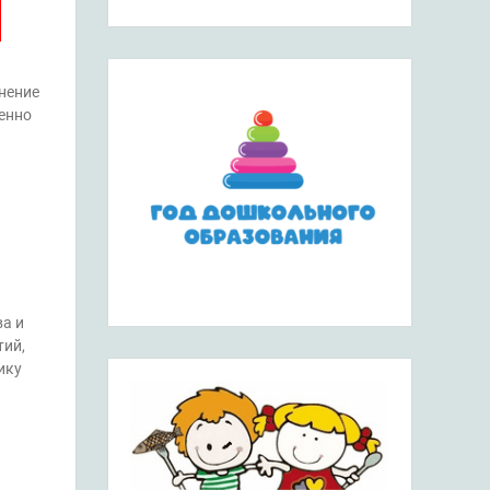
нение
енно
а и
тий,
ику