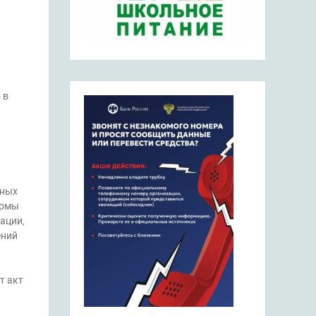
 в
нных
ормы
ации,
ений
т акт