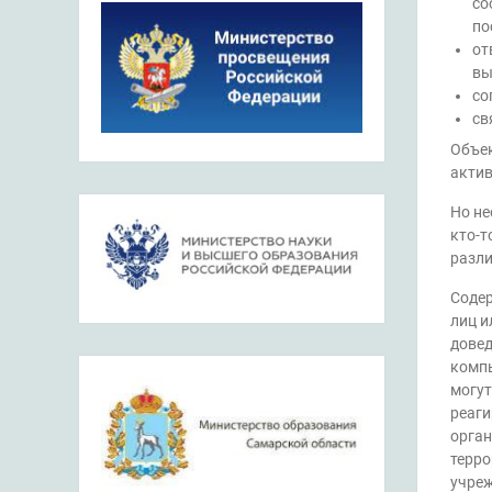
со
по
от
вы
со
св
Объек
актив
Но не
кто-т
разли
Содер
лиц и
довед
компь
могут
реаги
орган
терро
учреж