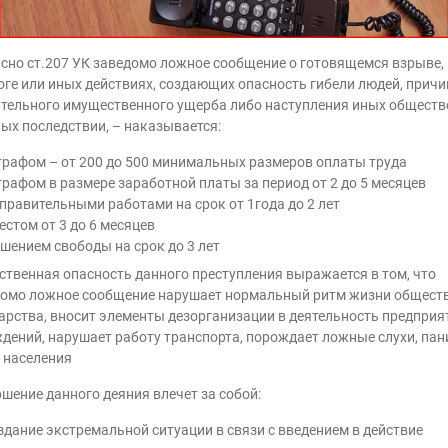
сно ст.207 УК заведомо ложное сообщение о готовящемся взрыве,
ге или иных действиях, создающих опасность гибели людей, причи
тельного имущественного ущерба либо наступления иных обществ
ых последствии, – наказывается:
рафом – от 200 до 500 минимальных размеров оплаты труда
рафом в размере заработной платы за период от 2 до 5 месяцев
правительными работами на срок от 1года до 2 лет
естом от 3 до 6 месяцев
шением свободы на срок до 3 лет
твенная опасность данного преступления выражается в том, что
омо ложное сообщение нарушает нормальный ритм жизни обществ
арства, вносит элементы дезорганизации в деятельность предприя
дений, нарушает работу транспорта, порождает ложные слухи, пан
 населения
шение данного деяния влечет за собой:
здание экстремальной ситуации в связи с введением в действие