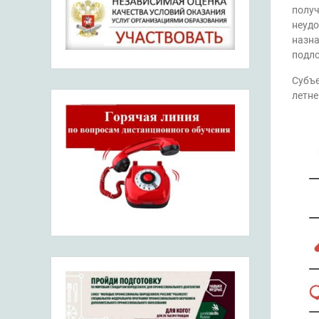
получ
неудо
назна
подло
Субъе
летне