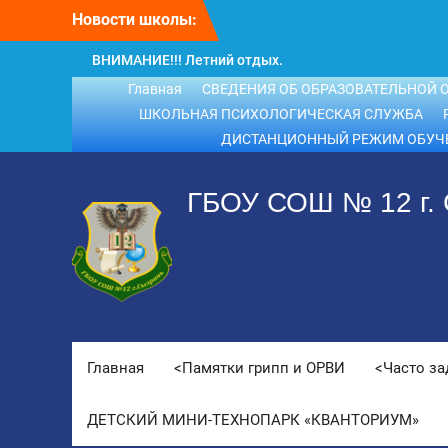
Перейти
Новости школы:
к
содержимому
ВНИМАНИЕ!!! Летний отдых.
ВНИМАНИЕ! ДЛЯ ВЫПУСКНИКОВ
Главная
СВЕДЕНИЯ ОБ ОБРАЗОВАТЕЛЬНОЙ 
ШКОЛЫ!
ШКОЛЬНАЯ ПСИХОЛОГИЧЕСКАЯ СЛУЖБА
ДИСТАНЦИОННЫЙ РЕЖИМ ОБУЧ
ГБОУ СОШ № 12 г.
Главная
<Памятки грипп и ОРВИ
<Часто з
ДЕТСКИЙ МИНИ-ТЕХНОПАРК «КВАНТОРИУМ»