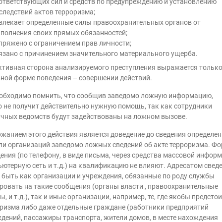
ответствующих сил и средств по предупреждению и установлению
следствий актов терроризма;
влекает определенные силы правоохранительных органов от
полнения своих прямых обязанностей;
пряжено с ограничением прав личности;
язано с причинением значительного материального ущерба.
тивная сторона анализируемого преступления выражается только
ной форме поведения – совершении действий.
обходимо помнить, что сообщив заведомо ложную информацию,
о не получит действительно нужную помощь, так как сотрудники
чных ведомств будут задействованы на ложном вызове.
жанием этого действия является доведение до сведения определе
ли организаций заведомо ложных сведений об акте терроризма. Ф
ения (по телефону, в виде письма, через средства массовой информ
ютерную сеть и т.д.) на квалификацию не влияют. Адресатом свед
 быть как организации и учреждения, обязанные по роду службы
ровать на такие сообщения (органы власти , правоохранительные
ы, и т.д.), так и иные организации, например, те, где якобы предстои
ризма либо даже отдельные граждане (работники предприятий
дений, пассажиры транспорта, жители домов, в месте нахождения