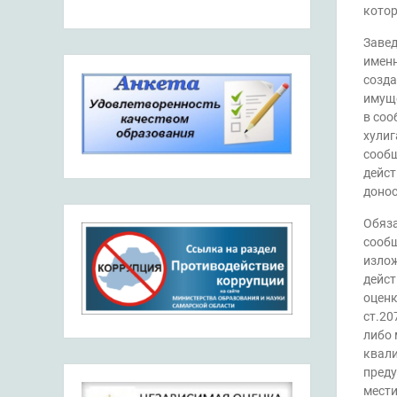
котор
Завед
именн
созда
имуще
в соо
хулиг
сообщ
дейст
доносе
Обяза
сообщ
излож
дейст
оценк
ст.20
либо 
квали
преду
мести