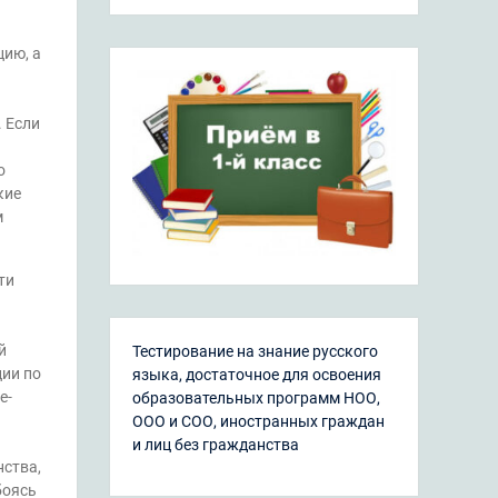
ию, а
 Если
о
кие
м
ти
й
Тестирование на знание русского
ии по
языка, достаточное для освоения
е-
образовательных программ НОО,
ООО и СОО, иностранных граждан
и лиц без гражданства
нства,
боясь