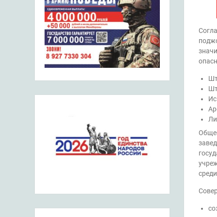
Согла
поджо
значи
опасн
Шт
Шт
Ис
Ар
Ли
Общес
завед
госуд
учреж
среди
Совер
со