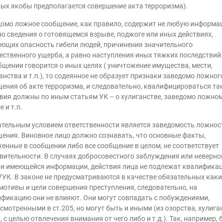
ых якобы предполагается совершение акта терроризма).
омо ложное сообщение, как правило, содержит не любую информац
о сведения о готовящемся взрыве, поджоге или иных действиях,
ющих опасность гибели людей, причинения значительного
ственного ущерба, а равно наступления иных тяжких последствий.
бщении говорится о иных целях ( уничтожение имущества, мести,
анства и т.п.), то содеянное не образует признаки заведомо ложног
ения об акте терроризма, и следовательно, квалифицироваться та
вия должны по иным статьям УК – о хулиганстве, заведомо ложно
 и т.п.
тельным условием ответственности является заведомость ложнос
ения. Виновное лицо должно сознавать, что основные факты,
енные в сообщении либо все сообщение в целом, не соответствует
вительности. В случаях добросовестного заблуждения или неверно
и имеющейся информации, действия лица не подлежат квалификац
7УК. В законе не предусматриваются в качестве обязательных каки
мотивы и цели совершения преступления, следовательно, на
фикацию они не влияют. Они могут совпадать с побуждениями,
смотренными в ст.205, но могут быть и иными (из озорства, хулига
, с целью отвлечения внимания от чего либо и т.д.). Так, например, 