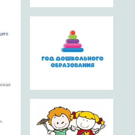
щего
рская
ь,