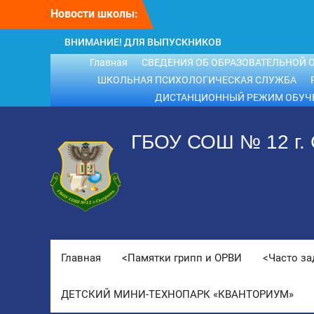
Перейти
Новости школы:
к
содержимому
ВНИМАНИЕ! ДЛЯ ВЫПУСКНИКОВ
ШКОЛЫ!
Главная
СВЕДЕНИЯ ОБ ОБРАЗОВАТЕЛЬНОЙ 
ВНИМАНИЕ!!! Летний отдых.
ШКОЛЬНАЯ ПСИХОЛОГИЧЕСКАЯ СЛУЖБА
ДИСТАНЦИОННЫЙ РЕЖИМ ОБУЧ
ГБОУ СОШ № 12 г.
Главная
<Памятки грипп и ОРВИ
<Часто з
ДЕТСКИЙ МИНИ-ТЕХНОПАРК «КВАНТОРИУМ»