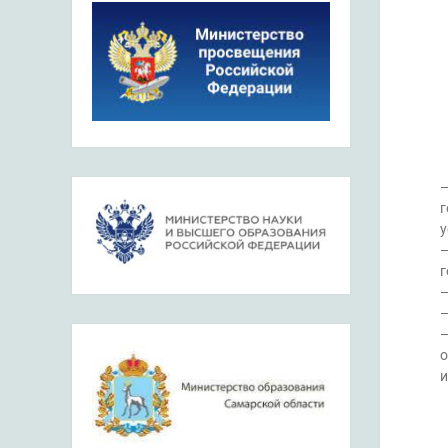
—
г
у
—
г
—
—
—
о
и