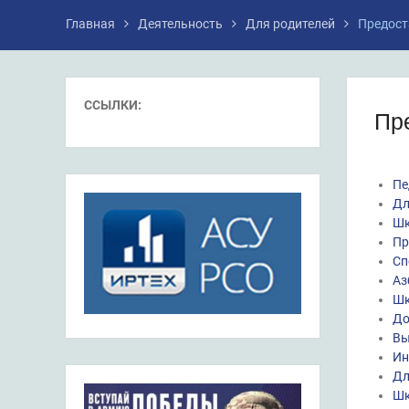
Главная
Деятельность
Для родителей
Предост
ССЫЛКИ:
Пр
Пе
Дл
Шк
Пр
Сп
Аз
Шк
До
Вы
Ин
Дл
Шк