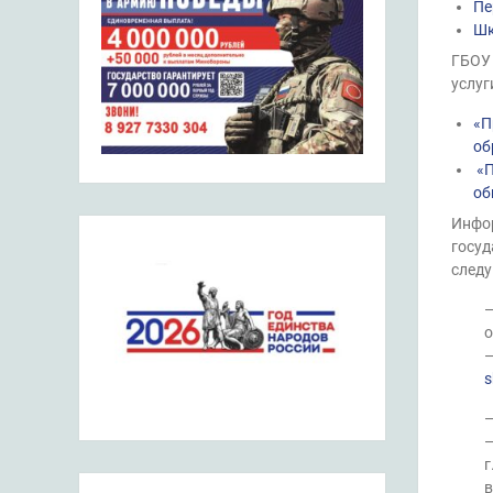
Пе
Шк
ГБОУ 
услуг
«П
об
«П
об
Инфор
госуд
след
—
о
—
s
—
—
г
в