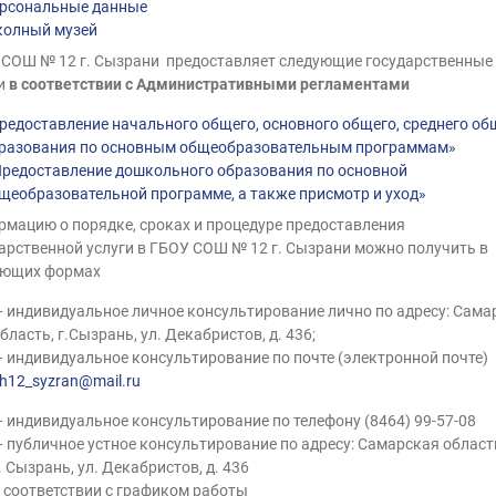
рсональные данные
олный музей
СОШ № 12 г. Сызрани предоставляет следующие государственные
и
в соответствии с Административными регламентами
редоставление начального общего, основного общего, среднего об
разования по основным общеобразовательным программам»
редоставление дошкольного образования по основной
щеобразовательной программе, а также присмотр и уход»
мацию о порядке, сроках и процедуре предоставления
арственной услуги в ГБОУ СОШ № 12 г. Сызрани можно получить в
ующих формах
 индивидуальное личное консультирование лично по адресу: Сама
бласть, г.Сызрань, ул. Декабристов, д. 436;
 индивидуальное консультирование по почте (электронной почте)
h12_syzran@mail.ru
 индивидуальное консультирование по телефону (8464) 99-57-08
 публичное устное консультирование по адресу: Самарская област
. Сызрань, ул. Декабристов, д. 436
 соответствии с графиком работы