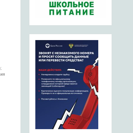
;
ния