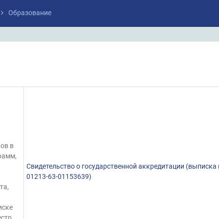
Образование
ов в
рамм,
Свидетельство о государственной аккредитации (выписка
01213-63-01153639)
та,
иске
естр