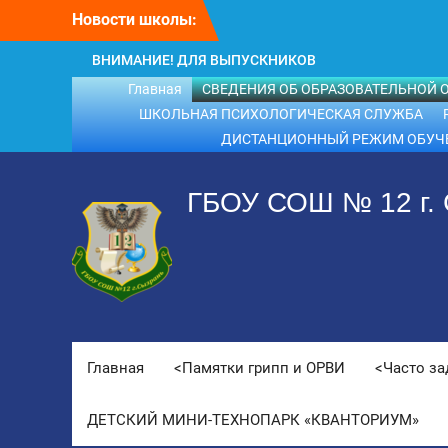
Перейти
Новости школы:
к
содержимому
ВНИМАНИЕ! ДЛЯ ВЫПУСКНИКОВ
ШКОЛЫ!
Главная
СВЕДЕНИЯ ОБ ОБРАЗОВАТЕЛЬНОЙ 
ВНИМАНИЕ!!! Летний отдых.
ШКОЛЬНАЯ ПСИХОЛОГИЧЕСКАЯ СЛУЖБА
ДИСТАНЦИОННЫЙ РЕЖИМ ОБУЧ
ГБОУ СОШ № 12 г.
Главная
<Памятки грипп и ОРВИ
<Часто з
ДЕТСКИЙ МИНИ-ТЕХНОПАРК «КВАНТОРИУМ»