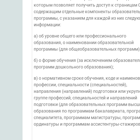
которым позволяет получить доступ к страницам 
содержащим отдельные компоненты образовател
программы, с указанием для каждой из них следу
информации:
а) об уровне общего или профессионального
образования, о наименовании образовательной
программы (для общеобразовательных программ)
б) о форме обучения (за исключением образовате
программ дошкольного образования);
в) о нормативном сроке обучения, коде и наимено
профессии, специальности (специальностей),
направления (направлений) подготовки или укруп
группе профессий, специальностей и направлений
подготовки (для образовательных программ высш
образования по программам бакалавриата, прог
специалитета, программам магистратуры, програ
ординатуры и программам ассистентуры-стажиров