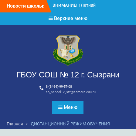
Перейти
Новости школы:
ВНИМАНИЕ! ДЛЯ
к
ВЫПУСКНИКОВ ШКОЛЫ!
содержимому
Верхнее меню
ВНИМАНИЕ!!! Летний
отдых.
ГБОУ СОШ № 12 г. Сызрани
8-(8464)-99-57-08
so_school12_szr@samara.edu.ru
Меню
Главная
ДИСТАНЦИОННЫЙ РЕЖИМ ОБУЧЕНИЯ