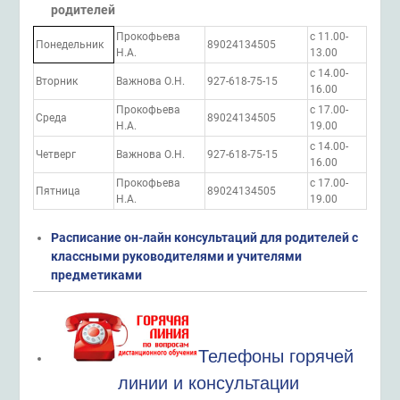
родителей
Прокофьева
с 11.00-
Понедельник
89024134505
Н.А.
13.00
с 14.00-
Вторник
Важнова О.Н.
927-618-75-15
16.00
Прокофьева
с 17.00-
Среда
89024134505
Н.А.
19.00
с 14.00-
Четверг
Важнова О.Н.
927-618-75-15
16.00
Прокофьева
с 17.00-
Пятница
89024134505
Н.А.
19.00
Расписание он-лайн консультаций для родителей с
классными руководителями и учителями
предметиками
Телефоны горячей
линии и консультации