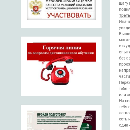
шагу 
подня
Треть
Иначе
увиди
Вышел
магаз
откуд
опытн
без а
проез
напра
части
Перех
тебя.
или о
На св
тебя 
легко
есть 
одна 