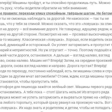
вперёд! Машины пройдут, и ты спокойно продолжишь путь. Можно
ть руку, чтобы водители обратили на тебя внимание.
е правило: переходи улицу спокойным, твёрдым шагом. Не бегом
 ты не сможешь наблюдать за дорогой. Не наискосок — так ты не
шь, что у тебя за спиной. Можно сказать, что это «ловушка» за спи
 на дорогу — всё внимание дороге. Не товарищу, идущему рядом, н
ину на другой стороне. Посмотрел на них — прозевал выскочившу
а-то машину. Классическая «ловушка». Хорошо, если водитель ока
ый, думающий и осторожный. Он успеет затормозить и пропустит 
варий и неприятностей. Но уж отругает — точно. Поэтому подошёл к
жей части дороги, остановился. А дальше — взгляд налево, взгляд
во, снова налево. Машин нет? Вперёд! Затем, на середине проезжей
 дороги, снова взгляд налево и направо. Дорога пустая? Вперёд!
одя по переходу, постоянно наблюдай, есть ли машины слева и спр
 Один за другим мчат автомобили? Стоим, ждем, когда машины про
становятся, чтобы пропустить тебя.
етофоре для пешехода зажёгся зелёный свет. Машины первого ряда
остановились. А тебе пока — стоп! Шагать нельзя! Из второго ряда
вушка может не успеть затормозить и вырваться прямо на «зебру».
на любого торопыгу, который сразу рванул на проезжую часть. Вот 
«ловушка». Их надо знать и родителям, и детям, чтобы не попадать 