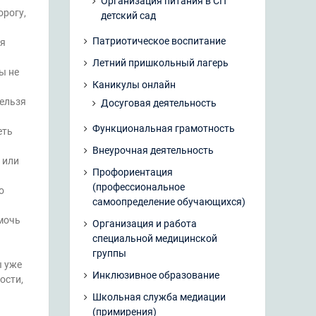
Организация питания в СП
орогу,
детский сад
Патриотическое воспитание
ля
Летний пришкольный лагерь
ы не
Каникулы онлайн
нельзя
Досуговая деятельность
Функциональная грамотность
еть
Внеурочная деятельность
 или
Профориентация
(профессиональное
о
самоопределение обучающихся)
мочь
Организация и работа
специальной медицинской
группы
ы уже
Инклюзивное образование
ости,
Школьная служба медиации
(примирения)