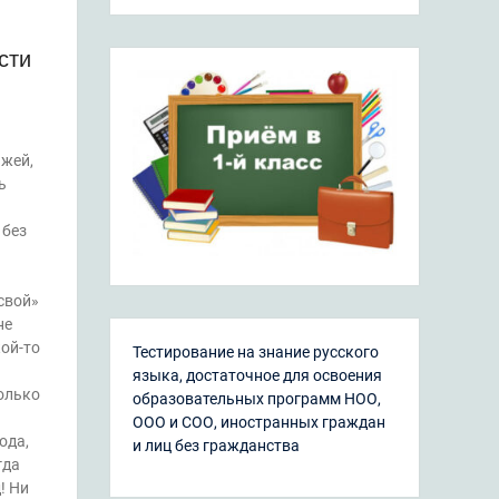
сти
ажей,
ь
 без
свой»
не
ой-то
Тестирование на знание русского
языка, достаточное для освоения
олько
образовательных программ НОО,
ООО и СОО, иностранных граждан
ода,
и лиц без гражданства
гда
! Ни