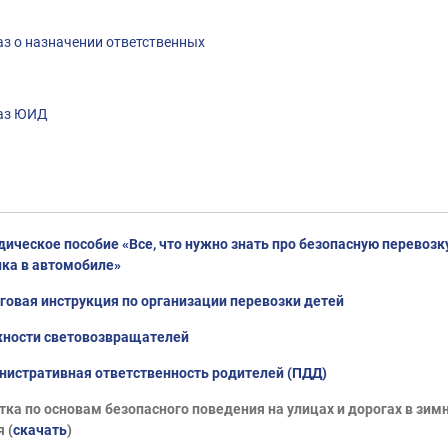
з о назначении ответственных
аз ЮИД
ическое пособие «Все, что нужно знать про безопасную перевозк
ка в автомобиле»
овая инструкция по организации перевозки детей
жности световозвращателей
истративная ответственность родителей (ПДД)
ка по основам безопасного поведения на улицах и дорогах в зим
 (
скачать
)