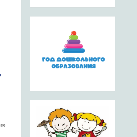
у
нее