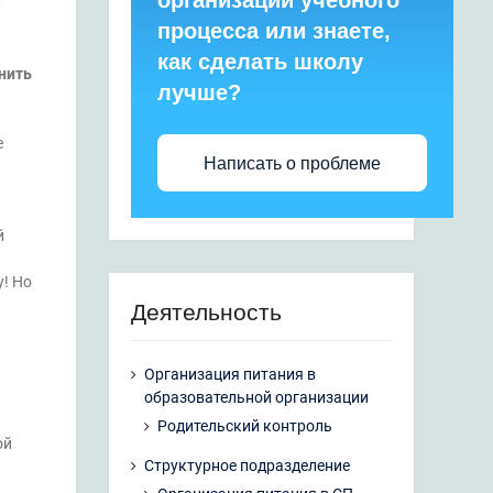
организации учебного
—
процесса или знаете,
как сделать школу
нить
лучше?
е
Написать о проблеме
й
у! Но
Деятельность
Организация питания в
образовательной организации
Родительский контроль
ой
Структурное подразделение