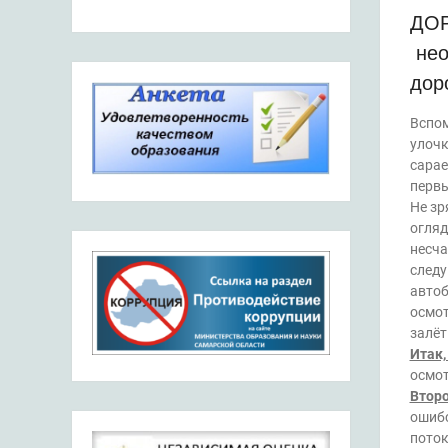
ДОР
нео
дор
Вспом
улочк
сарае
первы
Не зр
огляд
несча
следу
автоб
осмот
залё
Итак,
осмот
Втор
ошибс
поток