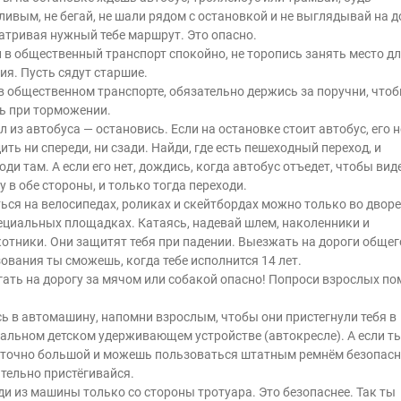
ливым, не бегай, не шали рядом с остановкой и не выглядывай на д
тривая нужный тебе маршрут. Это опасно.
 в общественный транспорт спокойно, не торопись занять место д
ия. Пусть сядут старшие.
в общественном транспорте, обязательно держись за поручни, чтоб
ь при торможении.
 из автобуса — остановись. Если на остановке стоит автобус, его 
ить ни спереди, ни сзади. Найди, где есть пешеходный переход, и
оди там. А если его нет, дождись, когда автобус отъедет, чтобы вид
у в обе стороны, и только тогда переходи.
ься на велосипедах, роликах и скейтбордах можно только во дворе
ециальных площадках. Катаясь, надевай шлем, наколенники и
отники. Они защитят тебя при падении. Выезжать на дороги общег
ования ты сможешь, когда тебе исполнится 14 лет.
ать на дорогу за мячом или собакой опасно! Попроси взрослых по
ь в автомашину, напомни взрослым, чтобы они пристегнули тебя в
альном детском удерживающем устройстве (автокресле). А если т
точно большой и можешь пользоваться штатным ремнём безопасн
тельно пристёгивайся.
и из машины только со стороны тротуара. Это безопаснее. Так ты