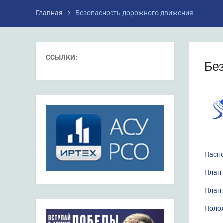
Главная
Безопасность дорожного движения
ССЫЛКИ:
Бе
Паспо
План 
План 
Полож