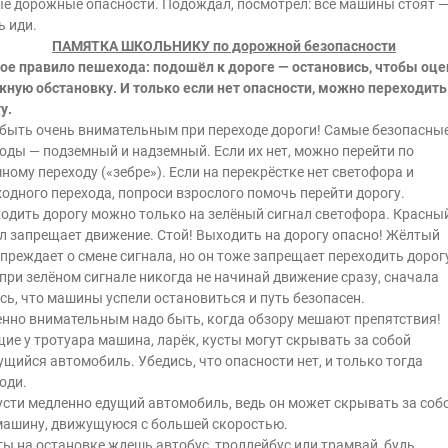
е дорожные опасности. Подождал, посмотрел: все машины стоят 
ь иди.
ПАМЯТКА ШКОЛЬНИКУ по дорожной безопасности
ое правило пешехода: подошёл к дороге — остановись, чтобы оце
ную обстановку. И только если нет опасности, можно переходить
у.
быть очень внимательным при переходе дороги! Самые безопасны
оды — подземный и надземный. Если их нет, можно перейти по
ному переходу («зебре»). Если на перекрёстке нет светофора и
одного перехода, попроси взрослого помочь перейти дорогу.
одить дорогу можно только на зелёный сигнал светофора. Красны
л запрещает движение. Стой! Выходить на дорогу опасно! Жёлтый
преждает о смене сигнала, но он тоже запрещает переходить дорог
при зелёном сигнале никогда не начинай движение сразу, сначала
сь, что машины успели остановиться и путь безопасен.
нно внимательным надо быть, когда обзору мешают препятствия!
ие у тротуара машина, ларёк, кусты могут скрывать за собой
щийся автомобиль. Убедись, что опасности нет, и только тогда
оди.
сти медленно едущий автомобиль, ведь он может скрывать за соб
ашину, движущуюся с большей скоростью.
ты на остановке ждешь автобус, троллейбус или трамвай, будь