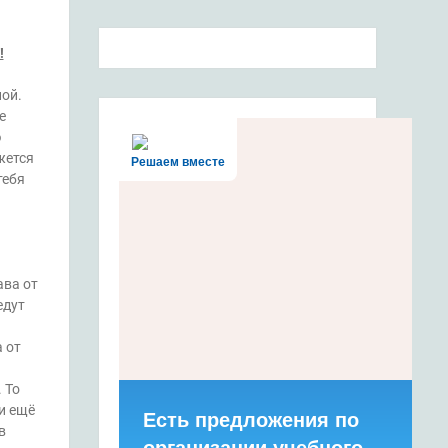
!
ной.
е
ю
жется
Решаем вместе
тебя
ава от
едут
 от
 То
и ещё
Есть предложения по
в