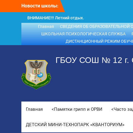
Перейти
Новости школы:
к
содержимому
ВНИМАНИЕ!!! Летний отдых.
ВНИМАНИЕ! ДЛЯ ВЫПУСКНИКОВ
Главная
СВЕДЕНИЯ ОБ ОБРАЗОВАТЕЛЬНОЙ 
ШКОЛЫ!
ШКОЛЬНАЯ ПСИХОЛОГИЧЕСКАЯ СЛУЖБА
ДИСТАНЦИОННЫЙ РЕЖИМ ОБУЧ
ГБОУ СОШ № 12 г.
Главная
<Памятки грипп и ОРВИ
<Часто з
ДЕТСКИЙ МИНИ-ТЕХНОПАРК «КВАНТОРИУМ»