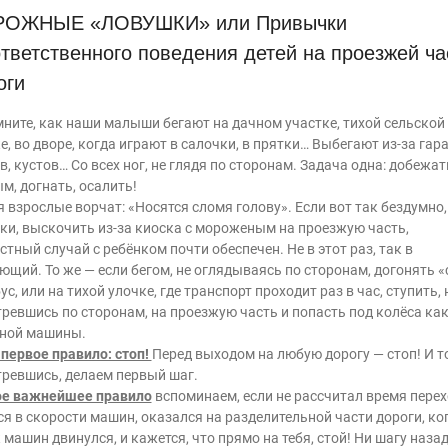
ОЖНЫЕ «ЛОВУШКИ» или Привычки
тветственного поведения детей на проезжей ча
оги
ните, как наши малыши бегают на дачном участке, тихой сельской
е, во дворе, когда играют в салочки, в прятки… Выбегают из-за гар
в, кустов… Со всех ног, не глядя по сторонам. Задача одна: добежат
м, догнать, осалить!
я взрослые ворчат: «Носятся сломя голову». Если вот так бездумно,
ки, выскочить из-за киоска с мороженым на проезжую часть,
стный случай с ребёнком почти обеспечен. Не в этот раз, так в
ющий. То же — если бегом, не оглядываясь по сторонам, догонять «
ус, или на тихой улочке, где транспорт проходит раз в час, ступить, 
ревшись по сторонам, на проезжую часть и попасть под колёса как
тной машины.
 первое правило: стоп!
Перед выходом на любую дорогу — стоп! И т
ревшись, делаем первый шаг.
ое важнейшее правило
вспоминаем, если не рассчитал время перех
я в скорости машин, оказался на разделительной части дороги, ко
 машин двинулся, и кажется, что прямо на тебя, стой! Ни шагу назад