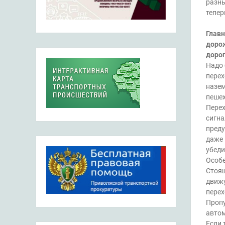
разны
тепер
Главн
дорож
дорог
Надо 
перех
назем
пешех
Перех
сигна
преду
даже 
убеди
Особе
Стоящ
движу
перех
Пропу
автом
Если 