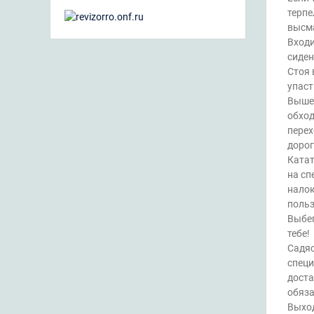
терпе
высма
Входи
сиден
Стоя 
упаст
Вышел
обход
перех
дорог
Катат
на сп
налок
польз
Выбег
тебе!
Садяс
специ
доста
обяза
Выход