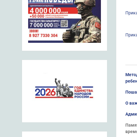
Прика
Прик
Метод
ребен
Пошаг
О ва
Админ
Памят
время