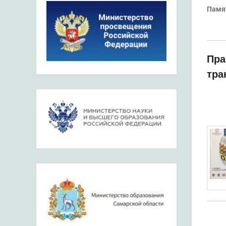
Памят
Пра
тра