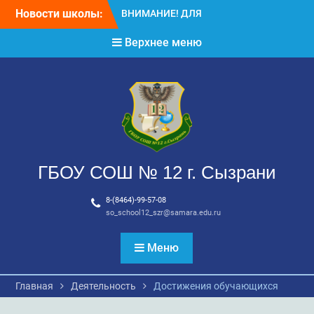
Перейти
Новости школы:
ВНИМАНИЕ!!! Летний
к
отдых.
содержимому
Верхнее меню
ВНИМАНИЕ! ДЛЯ
ВЫПУСКНИКОВ ШКОЛЫ!
ГБОУ СОШ № 12 г. Сызрани
8-(8464)-99-57-08
so_school12_szr@samara.edu.ru
Меню
Главная
Деятельность
Достижения обучающихся