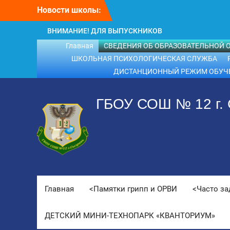
Перейти
Новости школы:
к
содержимому
ВНИМАНИЕ! ДЛЯ ВЫПУСКНИКОВ
ШКОЛЫ!
Главная
СВЕДЕНИЯ ОБ ОБРАЗОВАТЕЛЬНОЙ 
ВНИМАНИЕ!!! Летний отдых.
ШКОЛЬНАЯ ПСИХОЛОГИЧЕСКАЯ СЛУЖБА
ДИСТАНЦИОННЫЙ РЕЖИМ ОБУЧ
ГБОУ СОШ № 12 г.
Главная
<Памятки грипп и ОРВИ
<Часто з
ДЕТСКИЙ МИНИ-ТЕХНОПАРК «КВАНТОРИУМ»