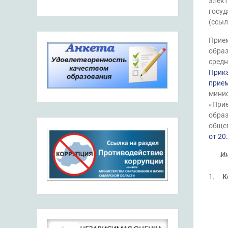
элект
госуд
(ссы
Прием
образ
средн
Прика
прием
минис
«Прие
образ
общег
от 20
Ин
1.
К