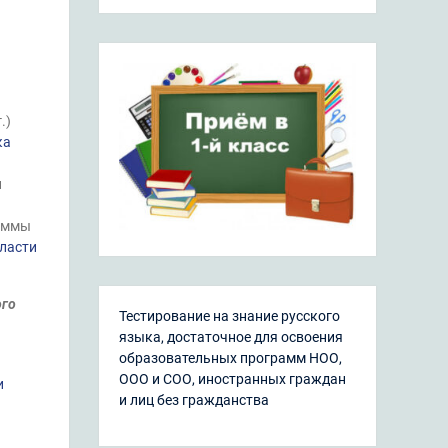
.)
ка
и
раммы
ласти
ого
Тестирование на знание русского
языка, достаточное для освоения
образовательных программ НОО,
ООО и СОО, иностранных граждан
и
и лиц без гражданства