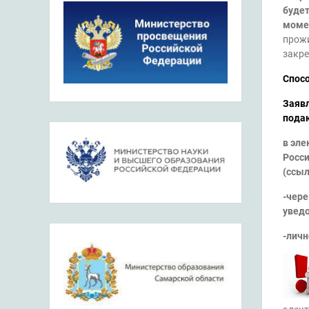
будет
момен
прожи
закре
Спос
Заявл
подаю
в эле
Росс
(
ссы
-чере
уведо
-личн