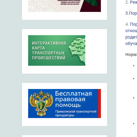
2.
Ре
3.
Пор
4.
Пор
отнош
родит
обуч
Норм