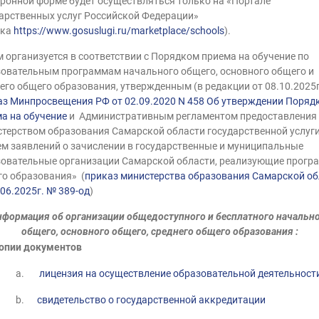
ронной форме будет осуществляться только на «Портале
арственных услуг Российской Федерации»
лка
https://www.gosuslugi.ru/marketplace/schools
).
 организуется в соответствии с Порядком приема на обучение по
овательным программам начального общего, основного общего и
его общего образования, утвержденным
(в редакции от 08.10.2025г
з Минпросвещения РФ от 02.09.2020 N 458 Об утверждении Поряд
а на обучение
и
Административным регламентом предоставления
терством образования Самарской области государственной услуг
м заявлений о зачислении в государственные и муниципальные
овательные организации Самарской области, реализующие прог
о образования» (
приказ министерства образования Самарской об
.06.2025г. № 389-од
)
формация об организации общедоступного и бесплатного начальн
общего, основного общего, среднего общего образования :
опии документов
a.
лицензия на осуществление образовательной деятельност
b.
свидетельство о государственной аккредитации