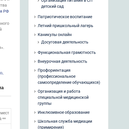
Организация питания в СП
ства
детский сад
ия РФ
Патриотическое воспитание
вного
Летний пришкольный лагерь
й
Каникулы онлайн
Досуговая деятельность
».
Функциональная грамотность
Внеурочная деятельность
Профориентация
о,
(профессиональное
самоопределение обучающихся)
ма
Организация и работа
специальной медицинской
группы
Инклюзивное образование
 мест
 **
Школьная служба медиации
(примирения)