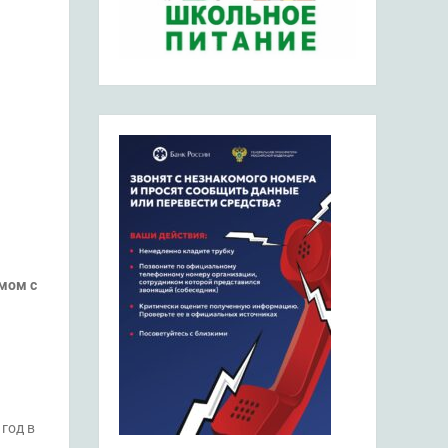
мом с
год в