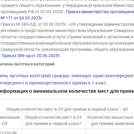
среднего общего образования, утвержденный приказом Министер
просвещения РФ от 02.09.2020г.
Приказ министерства просвещен
№ 171 от 04.03.2025г.
Приказ № 389-ОД от 20.06.2025г. «Об утверждении администрати
регламента представления министерством образования Самарско
области государственной услуги «Прием заявлений о зачислении в
государственные и муниципальные образовательные организации
Самарской области, реализующие программы общего образования
Приказ 389-од от 20.06.2025г.
речень льготных категорий
ень льготных категорий граждан, имеющих право внеочередног
очередного и преимущественного приема в 1 класс
нформация о минимальном количестве мест для прие
Общее количество мест в ОУ для приема в первый класс – 60
менование
Общее количество мест в ОУ
Количество вакантных
ОУ
для приема в первый класс*
для приема заявлений
У СОШ №