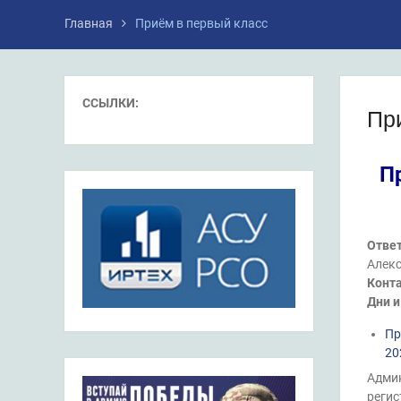
Главная
Приём в первый класс
ССЫЛКИ:
Пр
П
Ответ
Алек
Конт
Дни и
Пр
20
Админ
регис