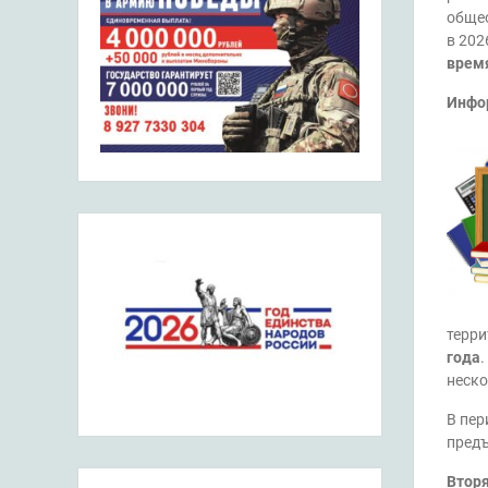
обще
в 202
время
Инфор
терри
года
.
неско
В пе
пред
Вторя