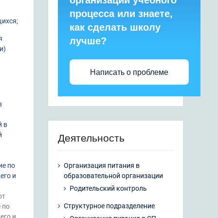
организации учебного
процесса или знаете,
щихся
;
как сделать школу
я
лучше?
и)
Написать о проблеме
в
й в
й
Деятельность
ие по
Организация питания в
его и
образовательной организации
Родительский контроль
от
Структурное подразделение
 по
его и