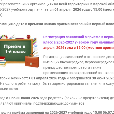
образовательных организациях
на всей территории Самарской об
6-2027 учебном году начинается
01 апреля 2026 года
с 15.00 (мест
).
мация о дате и времени начала приема заявлений в первый клас
Регистрация заявлений о приеме в перв
класс в 2026-2027 учебном году начинае
апреля 2026 года с 15.00 (местное время
Регистрация заявлений в отношении дете
имеющих внеочередное, первоочередное 
преимущественное право, а также
проживающих на закрепленной за школо
тории, начинается
01 апреля 2026 года
и завершается
30 июня 202
 На одного ребенка могут быть зарегистрированы заявления в одну
лько школ.
риод
с 1 по 30 июня 2026
года родители (законные представители) де
ъявляют оригиналы подтверждающих документов.
 волна приёма заявлений на 2026-2027 учебный год с 15.00 06.07.