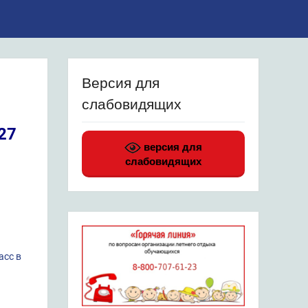
Версия для
слабовидящих
27
версия для
слабовидящих
асс в