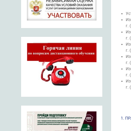
Ус
Из
г. (
Из
г. (
Из
г. (
Из
г. (
Из
г. (
Из
г. (
1. П