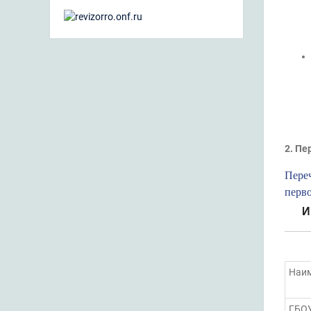
2. Пе
Переч
перво
И
Наи
ГБО