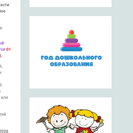
ласти
ное
с
ый
тся
01
).
й,
и
й
6
 или
тей
2026