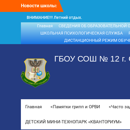
Перейти
Новости школы:
к
содержимому
ВНИМАНИЕ!!! Летний отдых.
ВНИМАНИЕ! ДЛЯ ВЫПУСКНИКОВ
Главная
СВЕДЕНИЯ ОБ ОБРАЗОВАТЕЛЬНОЙ 
ШКОЛЫ!
ШКОЛЬНАЯ ПСИХОЛОГИЧЕСКАЯ СЛУЖБА
ДИСТАНЦИОННЫЙ РЕЖИМ ОБУЧ
ГБОУ СОШ № 12 г.
Главная
<Памятки грипп и ОРВИ
<Часто з
ДЕТСКИЙ МИНИ-ТЕХНОПАРК «КВАНТОРИУМ»