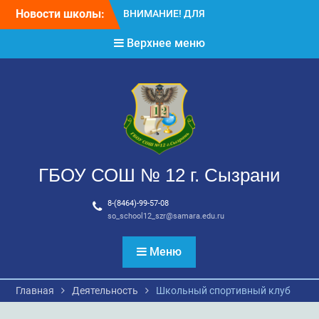
ВЫПУСКНИКОВ ШКОЛЫ!
Перейти
Новости школы:
ВНИМАНИЕ!!! Летний
к
отдых.
содержимому
Верхнее меню
ГБОУ СОШ № 12 г. Сызрани
8-(8464)-99-57-08
so_school12_szr@samara.edu.ru
Меню
Главная
Деятельность
Школьный спортивный клуб