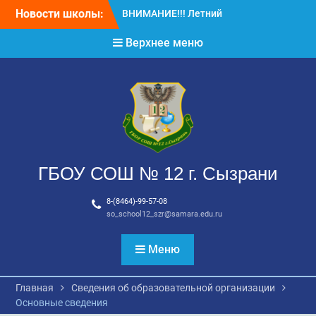
Перейти
Новости школы:
ВНИМАНИЕ!!! Летний
к
отдых.
содержимому
Верхнее меню
ВНИМАНИЕ! ДЛЯ
ВЫПУСКНИКОВ ШКОЛЫ!
ГБОУ СОШ № 12 г. Сызрани
8-(8464)-99-57-08
so_school12_szr@samara.edu.ru
Меню
Главная
Сведения об образовательной организации
Основные сведения