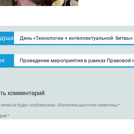
ация
Предыдущая
дущая
День «Технологии + интеллектуальной битвы»
запись:
ям
Следующая
ее
Проведение мероприятия в рамках Правовой 
запись:
ть комментарий
 email не будет опубликован.
Обязательные поля помечены
*
рий
*