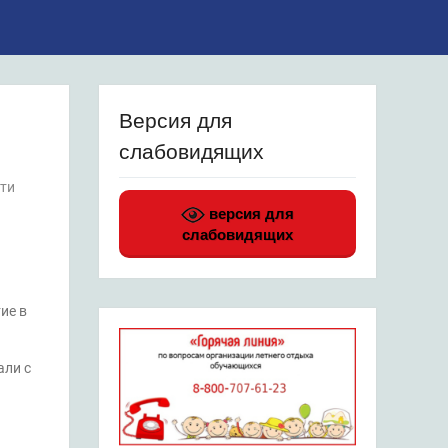
Версия для
слабовидящих
ти
версия для
слабовидящих
ие в
али с