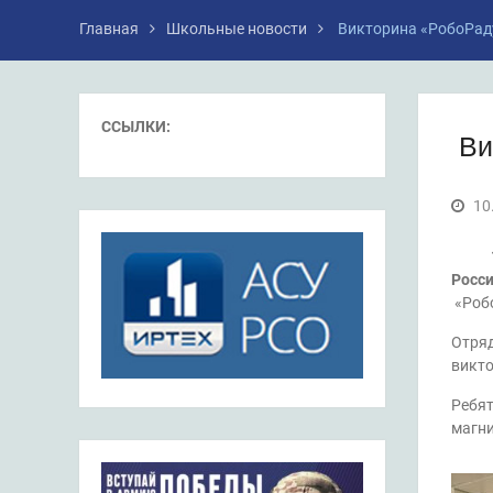
Главная
Школьные новости
Викторина «РобоРад
ССЫЛКИ:
Ви
10
10.
Росс
«Робо
Отряд
викто
Ребят
магн