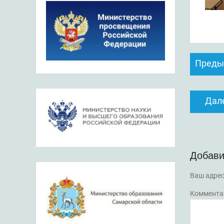
Навиг
Преды
по
запис
Дал
Добави
Ваш адрес
Коммента