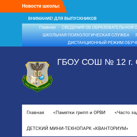
Перейти
Новости школы:
к
содержимому
ВНИМАНИЕ! ДЛЯ ВЫПУСКНИКОВ
ШКОЛЫ!
Главная
СВЕДЕНИЯ ОБ ОБРАЗОВАТЕЛЬНОЙ 
ВНИМАНИЕ!!! Летний отдых.
ШКОЛЬНАЯ ПСИХОЛОГИЧЕСКАЯ СЛУЖБА
ДИСТАНЦИОННЫЙ РЕЖИМ ОБУЧ
ГБОУ СОШ № 12 г.
Главная
<Памятки грипп и ОРВИ
<Часто з
ДЕТСКИЙ МИНИ-ТЕХНОПАРК «КВАНТОРИУМ»