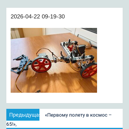
2026-04-22 09-19-30
Навигация
Предыдущая
Предыдущая
«Первому полету в космос –
по
запись:
65!»,
записям