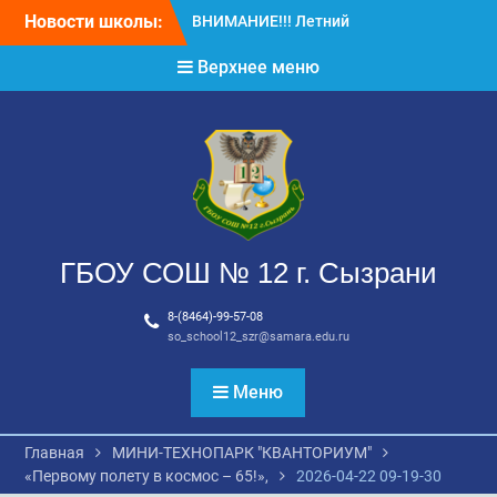
Перейти
Новости школы:
ВНИМАНИЕ!!! Летний
к
отдых.
содержимому
Верхнее меню
ВНИМАНИЕ! ДЛЯ
ВЫПУСКНИКОВ ШКОЛЫ!
ГБОУ СОШ № 12 г. Сызрани
8-(8464)-99-57-08
so_school12_szr@samara.edu.ru
Меню
Главная
МИНИ-ТЕХНОПАРК "КВАНТОРИУМ"
«Первому полету в космос – 65!»,
2026-04-22 09-19-30